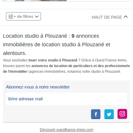
se compose d'une pièce de vie
contactez votre agence Les
×
avec cuisine aménagée et
Conseils Immobiliers située 27
02 98 46 41 41
Contacter le bailleur par téléphone au :
+ de filtres
équipée et d'une salle d'eau
rue de Lyon à Brest. Les
HAUT DE PAGE
avec WC. L'appartement
informations sur les risques
dispose également de la fibre.
auxquels ce bien est exposé
Location studio à Plouzané :
9
annonces
Les charges comprennent
[…] Voir l’annonce immobilière
l'eau, l'entretien des parties
>>
immobilières de location studio à Plouzané et
communes, la minuterie,
alentours.
l'ascenseur, l'électricité et le
Vous souhaitez
louer votre studio à Plouzané
? Grâce à Ouest France Immo,
chauffage ! Il ne restera que
trouvez parmi les
annonces de location de particuliers et des professionnels
l'abonnement internet à
de l’immobilier
(agences immobilières, notaires) votre studio à Plouzané.
prévoir. Disponible de suite !
REF […] Voir l’annonce
Abonnez-vous à notre newsletter
immobilière >>
Découvrir ouestfrance-immo.com