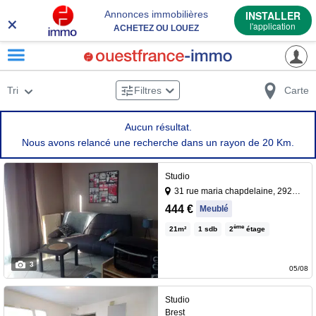
×
Annonces immobilières
INSTALLER
l'application
ACHETEZ OU LOUEZ
Tri
Filtres
Carte
Aucun résultat.
Nous avons relancé une recherche dans un rayon de 20 Km.
Studio
31 rue maria chapdelaine, 29200 Brest
Studio meublé, idéal étudiant
444 €
Meublé
comprenant une pièce de vie
ème
21
m²
1
sdb
2
étage
avec cuisine aménagée et
équipée et salle d'eau.Les
3
informations sur les risques
05/08
auxquels ce bien est exposé
×
sont disponibles […] Voir
Studio
02 57 40 01 23
Contacter le bailleur par téléphone au :
Brest
l’annonce immobilière >>