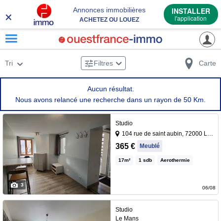
×
Annonces immobilières
INSTALLER
l'application
ACHETEZ OU LOUEZ
Tri
Filtres
Carte
Aucun résultat.
Nous avons relancé une recherche dans un rayon de 50 Km.
Studio
104 rue de saint aubin, 72000 Le mans
Ce charmant studio de 17m²,
365 €
Meublé
entièrement optimisé et
17
m²
1
sdb
Aerothermie
meublé. Situé dans un quartier
calme et proche de toutes les
3
commodités, il offre un cadre
06/08
de vie confortable Cuisine
×
équipée, avec de nombreux
Studio
06 70 04 05 62
Contacter le bailleur par téléphone au :
Le Mans
rangements (vaisselles,