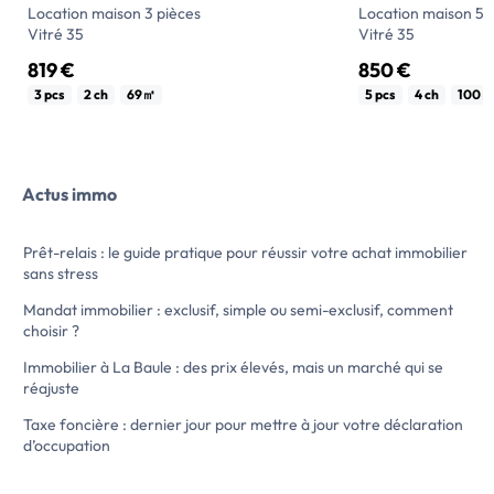
Location maison 3 pièces
Location maison 5 
Vitré 35
Vitré 35
819 €
850 €
Rue Beauséjour, maison T3 sur sous-sol
Maison d'habitation 
3 pcs
2 ch
69㎡
5 pcs
4 ch
100㎡
comprenant : entrée, cuisine aménagée et
comprenant cuisin
équipée, séjour/salon, deux chambres avec
Séjour/salon, couloir
placard, salle d'eau et WC.
chambres, W.C
Grand garage - Buanderie - Cave - Jardin
A l'étage : 1 chamb
Actus immo
clos.
pièce grenier.
Libre début octobre
Sous-sol - Grand te
Loyer : 802,28 euros + 17 euros de
LIBRE fin Aout voi
Prêt-relais : le guide pratique pour réussir votre achat immobilier
provisions sur charges pour TOM
estimé des dépense
sans stress
Dépôt de garantie : 802,28 euros
pour un usage standard […] Voir l
Honoraire par […] Voir l’annonce
immobilière >>
Mandat immobilier : exclusif, simple ou semi-exclusif, comment
immobilière >>
choisir ?
Immobilier à La Baule : des prix élevés, mais un marché qui se
réajuste
Taxe foncière : dernier jour pour mettre à jour votre déclaration
d’occupation