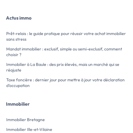
à proximité immédiate du centre Bourg et
Rance.
Edifiée sur sous-sol, cette maison offre au
Actus immo
rez-de-chaussée :
Entrée, cuisine aménagée, équipée, séjour,
salon prolongé sur véranda, deux
Prêt-relais : le guide pratique pour réussir votre achat immobilier
chambres, salle d'eau, wc
sans stress
A l'étage dégagement, 3 chambres, salle
d'eau, wc
Mandat immobilier : exclusif, simple ou semi-exclusif, comment
Sous-sol total.
choisir ?
Jardin.
Pour toutes […] Voir l’annonce immobilière
Immobilier à La Baule : des prix élevés, mais un marché qui se
>>
réajuste
Taxe foncière : dernier jour pour mettre à jour votre déclaration
d’occupation
Immobilier
Immobilier Bretagne
Immobilier Ille-et-Vilaine