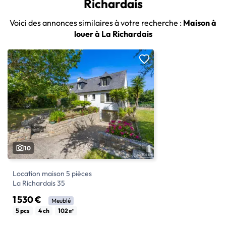
Richardais
Voici des annonces similaires à votre recherche :
Maison à
louer à La Richardais
10
Location maison 5 pièces
La Richardais 35
1 530 €
Meublé
A louer meublée à l'année, une maison
5 pcs
4 ch
102㎡
située sur la commune de la RICHARDAIS,