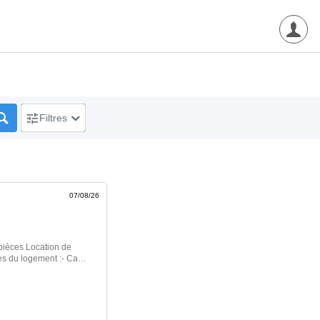
Filtres
07/08/26
pièces Location de
es du logement :- Cave
-à-vis- Cuisine
 Proximité
ctionner ses futurs
ture pour ce logement
 suffit de vous inscrire