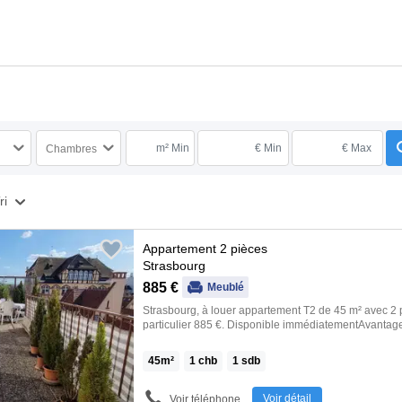
m² Min
€ Min
€ Max
Chambres
ri
Appartement 2 pièces
Strasbourg
885 €
Meublé
Strasbourg, à louer appartement T2 de 45 m² avec 2 
particulier 885 €. Disponible immédiatementAvantag
ou local- Balcon ou terrasse- Dernier étage- Sans vis
équipée- Proximité transport- Cuisine indépendante-
45
m²
1
chb
1
sdb
commerceCe propriétaire utilise LocService pour séle
locataires. Pour proposer directement votre candida
ET toutes les locations conformes à votre recherche, il
Voir détail
Voir téléphone