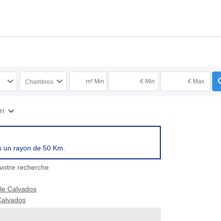
m² Min
€ Min
€ Max
Chambres
ri
s un rayon de 50 Km.
votre recherche
le Calvados
Calvados