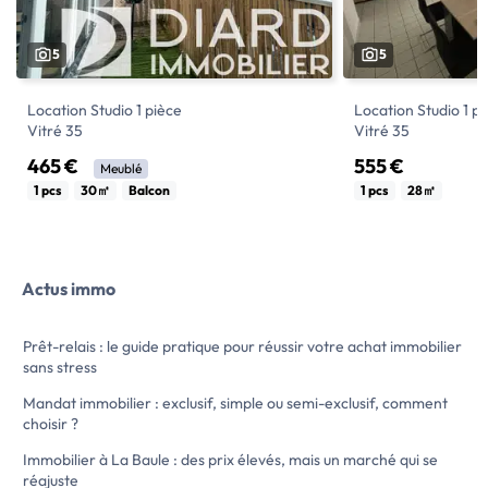
5
5
Location Studio 1 pièce
Location Studio 1 p
Vitré 35
Vitré 35
465 €
555 €
Meublé
Studio meublé n 4 situé au 1er étage droit,
A deux pas de la G
1 pcs
30㎡
Balcon
1 pcs
28㎡
comprenant : entrée avec placard, pièce
comprenant Pièce de
de vie avec kitchenette, salle d'eau avec
aménagé équipée, sall
WC.
520 + Charges 35 Eu
Balcon
entretien commun )
Actus immo
Libre le 22 août
040 euros Frais d'agence part
Loyer : 455 euros + 10 euros (minuterie des
343.20euros […] Voir l’annonce
parties communes, entretien des
immobilière >>
Prêt-relais : le guide pratique pour réussir votre achat immobilier
extérieurs)
sans stress
Dépôt de garantie : 910 euros
Honoraire part locataire […] Voir l’annonce
Mandat immobilier : exclusif, simple ou semi-exclusif, comment
immobilière >>
choisir ?
Immobilier à La Baule : des prix élevés, mais un marché qui se
réajuste