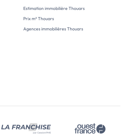
vec placard, un bureau, salle
Estimation immobilière Thouars
 électrique et huisseries PVC
Prix m² Thouars
trage
ilière
Agences immobilières Thouars