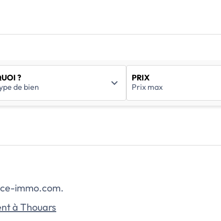
UOI ?
PRIX
rance-immo.com.
nt à Thouars