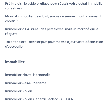
- Baignoire
- Cuisine indépend
Prêt-relais : le guide pratique pour réussir votre achat immobilier
- Sans vis-à-vis
- Proximité comme
sans stress
- Grand séjour
Ce propriétaire uti
- Cuisine indépendante
sélectionner ses fut
Mandat immobilier : exclusif, simple ou semi-exclusif, comment
Ce propriétaire utilise LocService pour
proposer directeme
choisir ?
sélectionner ses futurs locataires. Pour
pour ce logement ET
proposer directement votre candidature
conformes à votre re
Immobilier à La Baule : des prix élevés, mais un marché qui se
pour ce logement ET toutes les locations
vous inscrire sur Lo
réajuste
conformes à votre recherche, il suffit de
propriétaires vous
Taxe foncière : dernier jour pour mettre à jour votre déclaration
vous inscrire sur LocService. Les
et les locations sont
d’occupation
propriétaires vous contactent directement
d'agence.
et les locations sont certifiées sans frais
Comment ça march
d'agence.
1/ Vous décrivez vot
Immobilier
Comment ça marche ?
LocService
1/ Vous décrivez votre location idéale sur
2/ Votre candidatur
LocService
propriétaires conc
Immobilier Haute-Normandie
2/ Votre candidature est transmise aux
3/ Les propriétaire
propriétaires concernés
directement.
Immobilier Seine-Maritime
3/ Les propriétaires vous contactent
Vous réglez 29,00 […] Voir l’annonce
directement.
immobilière >>
Immobilier Rouen
Vous réglez 29,00 […] Voir l’annonce
immobilière >>
Immobilier Rouen Général Leclerc - C.H.U.R.