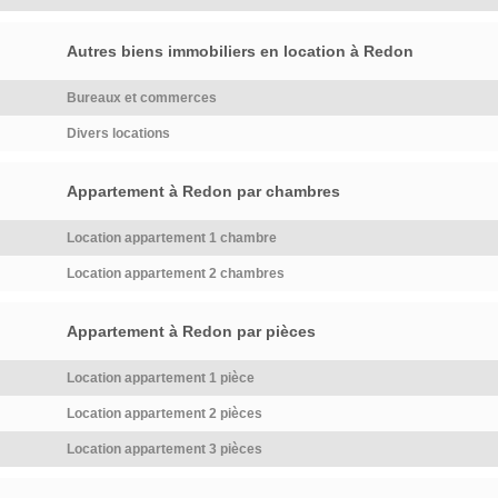
avec lavabo. Fenêtres neuves
votre dossier […] Voir
et radiateurs electriques a
l’annonce immobilière >>
Autres biens immobiliers en location à Redon
inertie récents.Les
informations […] Voir l’annonce
Bureaux et commerces
immobilière >>
Divers locations
Appartement à Redon par chambres
Location appartement 1 chambre
Location appartement 2 chambres
Appartement à Redon par pièces
Location appartement 1 pièce
Location appartement 2 pièces
Location appartement 3 pièces