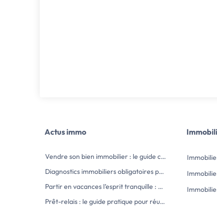
Actus immo
Immobil
Vendre son bien immobilier : le guide complet des démarches et obligations
Immobilie
Diagnostics immobiliers obligatoires pour vendre : la liste complète en 2026
Immobilie
Partir en vacances l’esprit tranquille : comment protéger sa maison du cambriolage
Immobilie
Prêt-relais : le guide pratique pour réussir votre achat immobilier sans stress