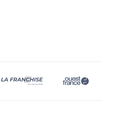
che-serviettes.
Les […] Voir l’annonce immobiliè
 à pierre réfractaire
able et chauffe-eau
nt! Appartement équipé d'un
uméricable pour l'accès à internet!
vide mais des équipements sont à
ition des locataires. Emplacement
 proximité des écoles, des
s ( TRAM 1, 2 et 3, Busway, C1, C6
in à pied de la gare de Nantes) et
erces.
5 € de provisions sur charges
de + box internet).
nce charge locataire: […] Voir
 immobilière >>