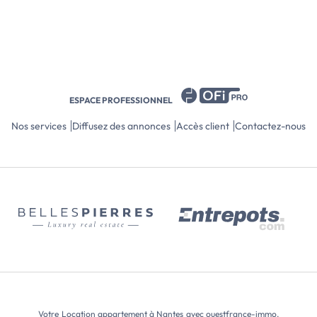
WC et sè
Radiateur
programm
performa
boîtier n
Location 
la dispos
idéal ! A
ESPACE PROFESSIONNEL
transport
et à 10 m
Nos services
Diffusez des annonces
Accès client
Contactez-nous
des comm
465 € + 2
(eau froi
Frais d'age
l’annonce
Votre
Location appartement à Nantes
avec ouestfrance-immo.