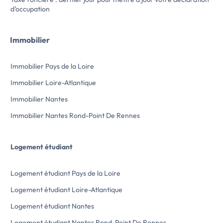
parties communes de la copropriété.
pour l'établissement 
d’occupation
Emplacement :
d'entrée. Classe éne
La copropriété est idéalement située, dans
: E - Montant esti
un quartier calme à proximité de divers
annuelles d'énergie
Immobilier
commerces, services et transports en
standard (prix 202
commun.
- DPE réalisé le 31/
N'hésitez pas […] Voir l’annonce
Les informations […] Voir l’annonce
Immobilier Pays de la Loire
immobilière >>
immobilière >>
Immobilier Loire-Atlantique
Immobilier Nantes
Immobilier Nantes Rond-Point De Rennes
Logement étudiant
Logement étudiant Pays de la Loire
Logement étudiant Loire-Atlantique
Logement étudiant Nantes
Logement étudiant Nantes Rond-Point De Rennes