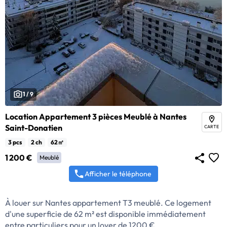
1 / 9
Location Appartement 3 pièces Meublé à Nantes
Saint-Donatien
CARTE
3 pcs
2 ch
62㎡
1 200 €
Meublé
Afficher le téléphone
À louer sur Nantes appartement T3 meublé. Ce logement
d'une superficie de 62 m² est disponible immédiatement
entre particuliers pour un loyer de 1200 €