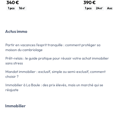
340 €
390 €
BRETON ET JEANNEAU IMMOBILIER vous
BRETON ET JEANN
1 pcs
16㎡
1 pcs
24㎡
Asce
propose :
propose :
LAVAL , un studio de 16.44m2 : Pièce de vie
Un appartement de 
avec coin kitchenette , salle d'eau avec WC
sécurisée, vue sur
. Mise à disposition gratuite de mobilier.
d'un hall d'entrée a
Actus immo
Chauffage électrique.
aménagée indépend
Loyer : 315 euros + 25 euros de provision
frigo, pièce de vie 
sur charges soumise à régularisation
Loyer : 350euros + 
Partir en vacances l’esprit tranquille : comment protéger sa
annuelle (eau froide + parties communes)
sur charges soumise
maison du cambriolage
Dépôt de garantie : 315euros
annuelle (parties c
Honoraires de location […] Voir l’annonce
Dépôt de garantie 
Prêt-relais : le guide pratique pour réussir votre achat immobilier
immobilière >>
Honoraires […] Voir l’annonce immobilière
sans stress
>>
Mandat immobilier : exclusif, simple ou semi-exclusif, comment
choisir ?
Immobilier à La Baule : des prix élevés, mais un marché qui se
réajuste
Immobilier