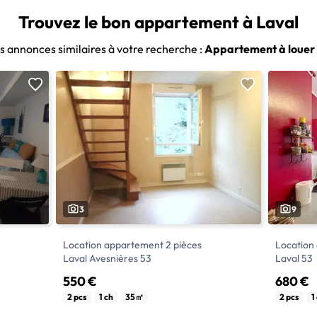
Trouvez le bon appartement à Laval
es annonces similaires à votre recherche :
Appartement à louer 
3
9
Location appartement 2 pièces
Location
Laval Avesnières 53
Laval 53
550 €
680 €
VILLE à
Location appartement T2 à Laval de 35
L9780 - A louer, agréable appartement T2
2 pcs
1 ch
35㎡
2 pcs
1
 à LAVAL
m². Cet appartement de particulier est à
entièreme