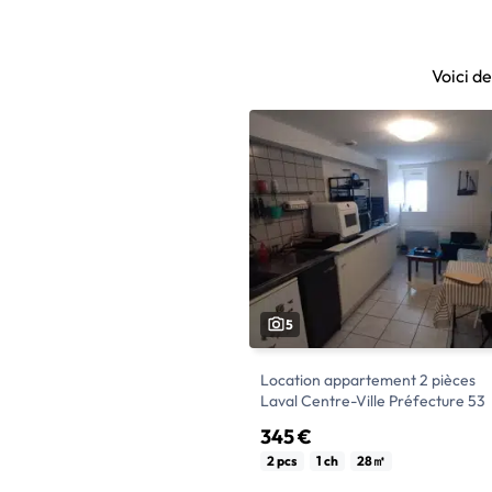
Voici d
5
Location appartement 2 pièces
Laval Centre-Ville Préfecture 53
345 €
APPARTEMENT T1 BIS - CENTRE-
2 pcs
1 ch
28㎡
louer : un appartement de 28 m²