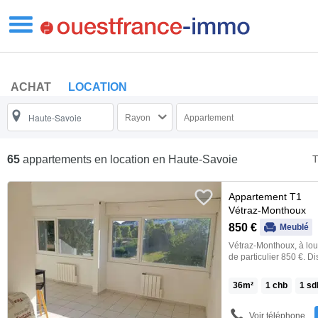
ACHAT
LOCATION
Rayon
Appartement
T
65
appartements en location
en Haute-Savoie
Appartement T1
Vétraz-Monthoux
850 €
Meublé
Vétraz-Monthoux, à lou
de particulier 850 €. 
Stationnement possible
Proximité transport- 
36
m²
1
chb
1
sd
propriétaire utilise Loc
proposer directement v
locations conformes à vo
Voir téléphone