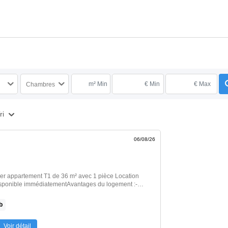
m² Min
€ Min
€ Max
Chambres
ri
06/08/26
er appartement T1 de 36 m² avec 1 pièce Location
Disponible immédiatementAvantages du logement :-
- Baignoire- Grand séjour- Cuisine équipée-
Cuisine indépendante- Proximité commerceCe
b
Service pour sélectionner ses futurs locataires. Pour
otre candidature pour ce logement ET toutes les
tre recherche, il suffit de vous inscrire sur
Voir détail