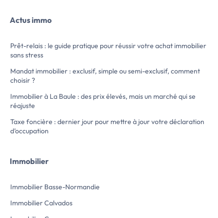
placard, kitchenette Aménagée (plaques
rénové et isolé en 
de cuisson, réfrigérateur) ouverte sur la
vous propose à la lo
Actus immo
pièce de vie, salle de bain avec WC.
neuf, situé en rez-
place […] Voir l’annonce immobilière >>
Il se compose d'une
kitchenette équipée
Prêt-relais : le guide pratique pour réussir votre achat immobilier
ainsi que d'une sal
sans stress
Les fenêtres sont 
vitrage avec volets.
Mandat immobilier : exclusif, simple ou semi-exclusif, comment
participatif est mis 
choisir ?
locataires
Loyer mensuel : 45
Immobilier à La Baule : des prix élevés, mais un marché qui se
comprises, dont […] Voir l’annonce
réajuste
immobilière >>
Taxe foncière : dernier jour pour mettre à jour votre déclaration
d’occupation
Immobilier
Immobilier Basse-Normandie
Immobilier Calvados