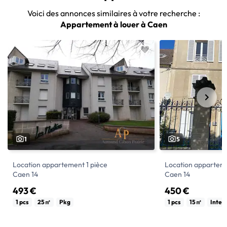
Voici des annonces similaires à votre recherche :
Appartement à louer à Caen
1
5
Location appartement 1 pièce
Location apparteme
Caen 14
Caen 14
493 €
450 €
A LOUER - 18 Rue du Petit Clos St Marc
150 AVENUE HENR
1 pcs
25㎡
Pkg
1 pcs
15㎡
Inter
14000 Caen. Résidence Les Masters
CAEN - DISPONIBLE
Ce studio comprend une entrée avec
Dans un immeuble 