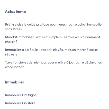
étudiante, studio de 18m2 comprenant
studio rénové à ne
entrée, pièce de vie avec coin kitchenette,
pièce principale ave
Actus immo
et une salle d'eau avec WC. Une place de
d'eau.
stationnement.
Ce bien est géré et
Honoraires de 150euros pour les étudiants.
agence .
Prêt-relais : le guide pratique pour réussir votre achat immobilier
Disponible de suite.
Pour plus de rense
sans stress
Référence G386
votre agence Les C
Loyer : 430euros
située 27 rue de Lyo
Mandat immobilier : exclusif, simple ou semi-exclusif, comment
Provisions pour charges […] Voir l’annonce
Les informations sur les 
choisir ?
immobilière >>
l’annonce immobili
Immobilier à La Baule : des prix élevés, mais un marché qui se
réajuste
Taxe foncière : dernier jour pour mettre à jour votre déclaration
d’occupation
Immobilier
Immobilier Bretagne
Immobilier Finistère