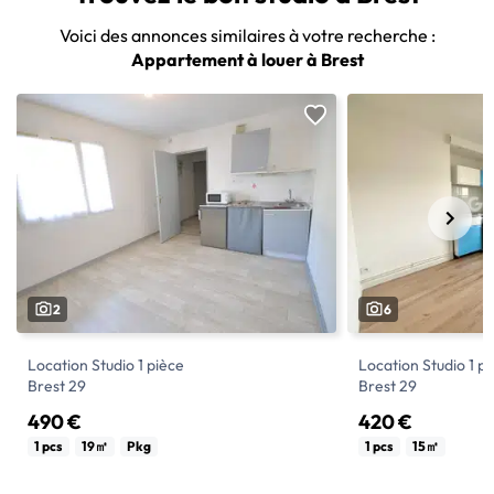
Voici des annonces similaires à votre recherche :
Appartement à louer à Brest
2
6
Location Studio 1 pièce
Location Studio 1 p
Brest 29
Brest 29
490 €
420 €
BREST JARDIN DES SCIENCES - 10 RUE
Référence 62495
1 pcs
19㎡
Pkg
1 pcs
15㎡
CUIRASSE DE BRETAGNE
A deux pas du lycé
Au rez-de-chaussée d'une résidence
proche des transpo