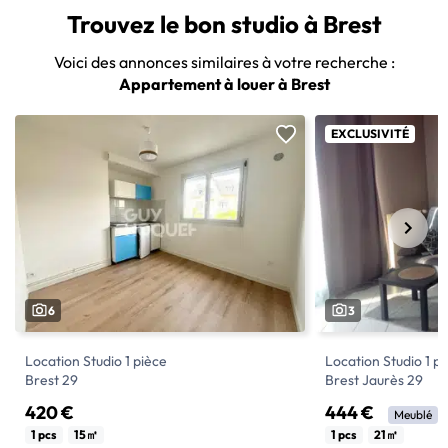
Trouvez le bon studio à Brest
Voici des annonces similaires à votre recherche :
Appartement à louer à Brest
EXCLUSIVITÉ
6
3
Location Studio 1 pièce
Location Studio 1 p
Brest 29
Brest Jaurès 29
420 €
444 €
Meublé
Référence 62495
Studio meublé, idé
1 pcs
15㎡
1 pcs
21㎡