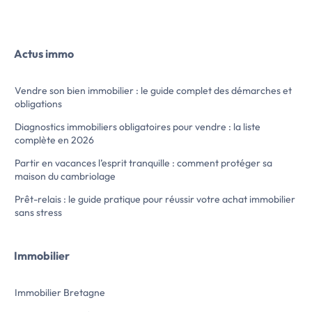
A deux pas du lycée Anne Marie Javouhey,
une pièce de vie av
proche des transports et commerces, ce
équipée et salle d'e
studio rénové à neuf est composé d'une
pièce principale avec kitchenette et salle
Actus immo
d'eau.
Ce bien est géré et sélectionné par notre
agence .
Vendre son bien immobilier : le guide complet des démarches et
Pour plus de renseignements, contactez
obligations
votre agence Les Conseils Immobiliers
située 27 rue de Lyon à Brest.
Diagnostics immobiliers obligatoires pour vendre : la liste
Les informations sur les risques […] Voir
complète en 2026
l’annonce immobilière >>
Partir en vacances l’esprit tranquille : comment protéger sa
maison du cambriolage
Prêt-relais : le guide pratique pour réussir votre achat immobilier
sans stress
Immobilier
Immobilier Bretagne