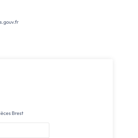
s.gouv.fr
ièces Brest