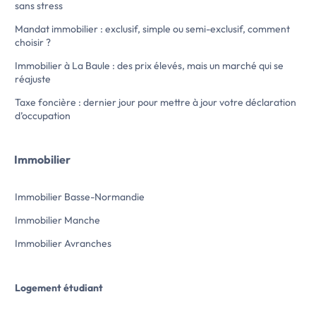
sans stress
Géorisques : www.georisques.gouv.fr.
Honoraires charge l
N'hésitez pas à prendre contact avec […]
TTC dont 30 Euros p
Mandat immobilier : exclusif, simple ou semi-exclusif, comment
Voir l’annonce immobilière >>
classe énergie est 
choisir ?
consommation éner
561 kWh/m2/an. La c
Immobilier à La Baule : des prix élevés, mais un marché qui se
C (chiffre annuel :
réajuste
montant estimé des
Taxe foncière : dernier jour pour mettre à jour votre déclaration
d'énergie pour un u
d’occupation
estimé entre 490 Eu
[…] Voir l’annonce 
Immobilier
Immobilier Basse-Normandie
Immobilier Manche
Immobilier Avranches
Logement étudiant