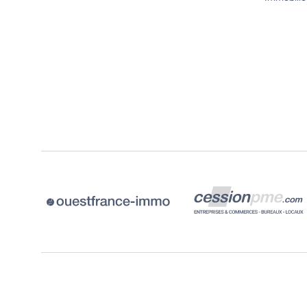
proposer directement votre cand
pour ce logement ET toutes les lo
conformes à votre recherche, il su
vous inscrire sur LocService. Les
propriétaires vous contactent di
et les locations sont certifiées san
d'agence.
Comment ça marche ?
1/ Vous décrivez votre location idé
LocService
2/ Votre candidature est transmi
propriétaires concernés
3/ Les propriétaires vous contact
directement.
Vous réglez […] Voir l’annonce immobilière
>>