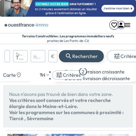
Terrains Constructibles : Les programmes immobiliers neufs
proches de Les Ponts-de-Cé
Région, département, ville, CP
Types de biens
€
Rechercher
Critèr
Nombre de pièces
Prix maximum
Appartement
Date de livraison croissante
2
Maison
Carte
Critères
Tri
Date de livraison décroissante
Terrain
Nous n'avons pas trouvé de bien dans votre zone.
Vos critères sont conservés et votre recherche
élargie dans le Maine-et-Loire.
Voir les programmes sur les communes à proximité :
Tiercé
,
Sèvremoine