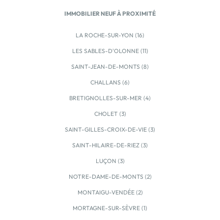
demande. * En partenariat avec un constructeur.
IMMOBILIER NEUF À PROXIMITÉ
Version prêt à décoré, hors aménagement […] Voir le
programme immobilier neuf >>
LA ROCHE-SUR-YON (16)
LES SABLES-D'OLONNE (11)
SAINT-JEAN-DE-MONTS (8)
CHALLANS (6)
BRETIGNOLLES-SUR-MER (4)
CHOLET (3)
SAINT-GILLES-CROIX-DE-VIE (3)
SAINT-HILAIRE-DE-RIEZ (3)
LUÇON (3)
NOTRE-DAME-DE-MONTS (2)
MONTAIGU-VENDÉE (2)
MORTAGNE-SUR-SÈVRE (1)