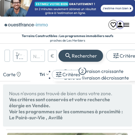
Terrains Constructibles : Les programmes immobiliers neufs
proches de Les Herbiers
Région, département, ville, CP
Types de biens
€
Rechercher
Critèr
Nombre de pièces
Prix maximum
Appartement
Date de livraison croissante
2
Maison
Carte
Critères
Tri
Date de livraison décroissante
Terrain
Nous n'avons pas trouvé de bien dans votre zone.
Vos critères sont conservés et votre recherche
élargie en Vendée.
Voir les programmes sur les communes à proximité :
Le Poiré-sur-Vie
,
Avrillé