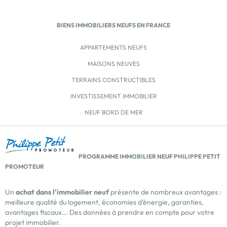
des commerces et des lieux de la vie quotidienne.
Située non loin de la plage, des marais et de la forêt
d’Olonne-Sur-Mer, vous pourrez y être en moins de 10
BIENS IMMOBILIERS NEUFS EN FRANCE
minutes à vélo. Côté transports en communs, l’arrêt
de bus est à moins de 100 m du pas de porte de votre
APPARTEMENTS NEUFS
futur chez vous. Saisissez l’opportunité d’habiter aux
MAISONS NEUVES
Sables d’Olonne au sein de ce quartier au cadre de vie
de grande qualité dans des appartements […] Voir le
TERRAINS CONSTRUCTIBLES
programme immobilier neuf >>
INVESTISSEMENT IMMOBILIER
NEUF BORD DE MER
PROGRAMME IMMOBILIER NEUF PHILIPPE PETIT
PROMOTEUR
Un
achat dans l'immobilier neuf
présente de nombreux avantages :
meilleure qualité du logement, économies d'énergie, garanties,
avantages fiscaux... Des données à prendre en compte pour votre
projet immobilier.