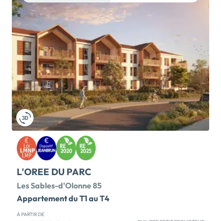
étudiés avec soin pour proposer des appartements
différents. POSSIBILITE DE VISITER LES
APPARTEMENTS SUR RDV Que ce soit pour habiter
pendant les vacances ou à l’année, la résidence Blue
Sea offre des intérieurs confortables à vivre. En
voiture, à vélo ou à pied, vous pourrez vous déplacer
en peu de temps le long du bord de mer ou pour […]
Voir le programme immobilier neuf >>
L'OREE DU PARC
Les Sables-d'Olonne 85
Appartement du T1 au T4
À PARTIR DE