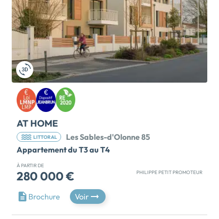
AT HOME
Les Sables-d'Olonne 85
LITTORAL
Appartement du T3 au T4
À PARTIR DE
280 000 €
PHILIPPE PETIT PROMOTEUR
POSSIBILITE DE VISITER LES APPARTEMENTS
Brochure
Voir
Pompe à chaleur AIR/AIR Climatisation RE 2020 La
résidence At’Home se trouve à proximité immédiate