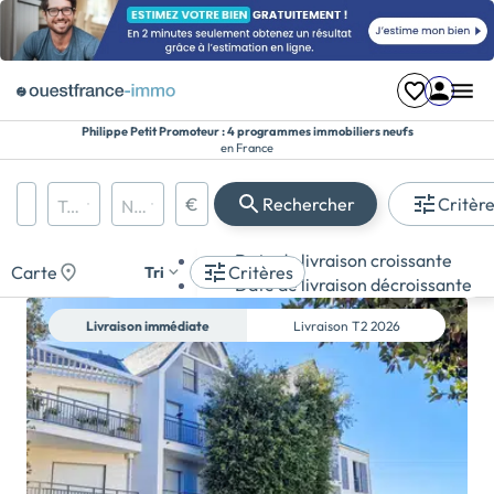
Philippe Petit Promoteur : 4 programmes immobiliers neufs
en France
€
Rechercher
Critèr
Région, département, ville, CP
Types de biens
Nombre de pièces
Prix maximum
Appartement
Date de livraison croissante
Maison
Carte
Critères
Tri
Date de livraison décroissante
Terrain
Livraison immédiate
Livraison
T2 2026