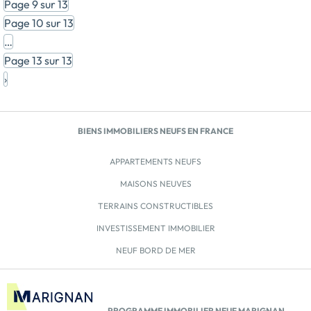
offrant un environnement rassurant pour les familles.
Page 9 sur 13
Sur le plan économique, la proximité de Montpellier
Page 10 sur 13
et le développement de zones économiques autour
…
de la commune contribuent à son dynamisme, créant
Page 13 sur 13
des opportunités d'emploi et d'entrepreneuriat. Situé
›
sur l’Avenue de l’Europe et au pied du tramway, notre
écrin résidentiel est composé de 10 maisons
individuelles […] Voir le programme immobilier neuf
>>
BIENS IMMOBILIERS NEUFS EN FRANCE
APPARTEMENTS NEUFS
MAISONS NEUVES
TERRAINS CONSTRUCTIBLES
INVESTISSEMENT IMMOBILIER
NEUF BORD DE MER
PROGRAMME IMMOBILIER NEUF MARIGNAN