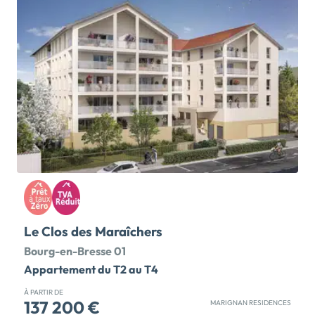
jeunes actifs et étudiants, se trouve à 7 min* en vélo.
Depuis cette nouvelle adresse, accédez rapidement à
la gare TGV de Calais, à seulement 8 min* en voiture,
offrant des liaisons rapides vers des destinations
telles que Lille, Amiens ou encore Paris Nord. Pour le
quotidien, commerces et services tels que
supermarché, boulangerie et pharmacie sont situés à
proximité immédiate. Parfaitement conçus pour
répondre aux attentes des jeunes actifs et des
étudiants, les logements disposent d'une cuisine et
profitent de services communs tels que laverie,
cafétéria, salle commune et salle de sport. Des
parkings aériens […] Voir le programme immobilier
neuf >>
Le Clos des Maraîchers
Bourg-en-Bresse 01
Appartement du T2 au T4
À PARTIR DE
137 200 €
MARIGNAN RESIDENCES