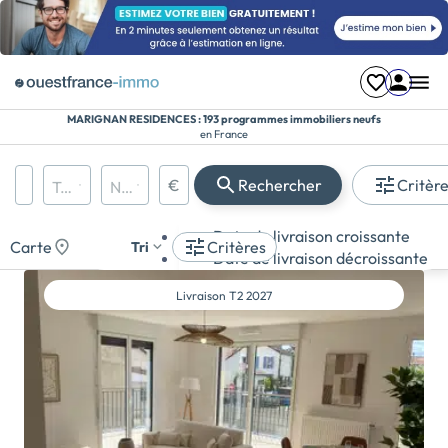
MARIGNAN RESIDENCES : 193 programmes immobiliers neufs
en France
€
Rechercher
Critèr
Région, département, ville, CP
Types de biens
Nombre de pièces
Prix maximum
Appartement
Date de livraison croissante
Maison
Carte
Critères
Tri
Date de livraison décroissante
Terrain
Livraison
T2 2027