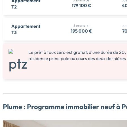
Appartement
À PARTIR DE
JU
179 100 €
40
T2
Appartement
À PARTIR DE
JU
195 000 €
70
T3
Le prêt à taux zéro est gratuit, d'une durée de 20,
résidence principale au cours des deux dernières
Plume :
Programme immobilier neuf à 