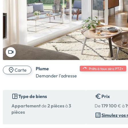
Plume
Prêts à taux zéro PTZ+
Carte
Demander l'adresse
Type de biens
Prix
Appartement
de
2 pièces
à
3
De
179 100
€ à
1
pièces
Simulez vos 