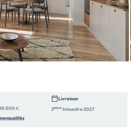
Livraison
95 000
€
ème
3
trimestre 2027
mensualités