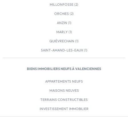
idéale pour des moments de partage dans un salon
MILLONFOSSE (2)
accueillant. Les espaces nuit apportent intimité et
ORCHIES (2)
tranquillité, tandis que des prestations de qualité
rehaussent le bien-être quotidien. Chaque logement
ANZIN (1)
se prolonge sur un vaste extérieur sous forme de
MARLY (1)
terrasse, balcon ou loggia, parfait pour des moments
de convivialité. Certains appartements bénéficient
QUIÉVRECHAIN (1)
même […] Voir le programme immobilier neuf >>
SAINT-AMAND-LES-EAUX (1)
BIENS IMMOBILIERS NEUFS À VALENCIENNES
APPARTEMENTS NEUFS
MAISONS NEUVES
TERRAINS CONSTRUCTIBLES
INVESTISSEMENT IMMOBILIER