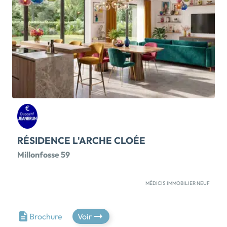
au quotidien et maîtrise des consommations. Chaque
maison comprend une belle pièce de vie lumineuse
avec cuisine ouverte, 3 chambres à l'étage ainsi
qu'une salle de bains fonctionnelle. À l'extérieur,
profitez d'un jardin privatif clôturé et engazonné,
idéal pour partager des moments en famille ou entre
amis. Deux places de stationnement complètent les
prestations. Bénéficiez également d'un avantage
financier majeur avec 30 000 euros de subvention à
déduire du prix de vente affiché, ainsi que de la
possibilité […] Voir le programme immobilier neuf >>
RÉSIDENCE L'ARCHE CLOÉE
Millonfosse 59
MÉDICIS IMMOBILIER NEUF
À Millonfosse, dans les Hauts-de-France, découvrez
une adresse idéale pour profiter d’un environnement
calme, pratique et parfaitement connecté. La
Brochure
Voir
commune offre un cadre de vie agréable, avec les