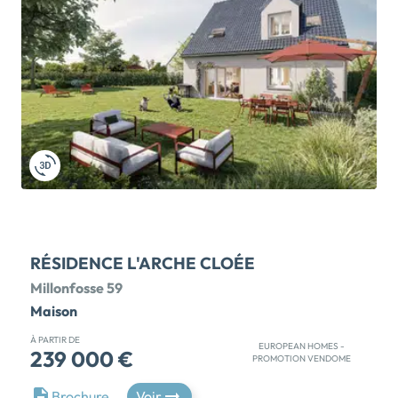
l'IUT ainsi que le centre Hospitalier de Valenciennes
viennent conforter le besoin de nombreux jeunes
actifs et d'étudiants à la recherche de logements. La
proximité avec Valenciennes, accessible en
seulement 6 min en voiture, ainsi que la gare TGV
reliant Lille Flandres, Douai et Paris Nord, constitue
un atout majeur. La commune est également très
bien desservie par les nombreux bus et tramway, qui
parcourent l'ensemble […] Voir le programme
immobilier neuf >>
RÉSIDENCE L'ARCHE CLOÉE
Millonfosse 59
Maison
À PARTIR DE
EUROPEAN HOMES -
239 000 €
PROMOTION VENDOME
GRAND LANCEMENT ! À MILLONFOSSE, AUX
Brochure
Voir