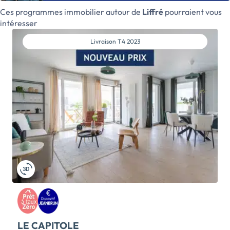
logements du T1 au T4, conçus avec de beaux espaces
Ces programmes immobilier autour de
Liffré
pourraient vous
extérieurs et de larges ouvertures pour offrir confort
intéresser
et luminosité au quotidien. Le programme atteint un
haut niveau de performance énergétique (RE2020)
Livraison
T4 2023
et environnementale (niveau 2 biosourcé). La
livraison des logements est prévue pour la Tranche 1
au 3ᵉ trimestre 2026 et pour la Tranche 2 au 1er
semestre 2028. Les logements sont exclusivement
proposés en location-accession (PSLA). Ce dispositif
se caractérise par deux phases : - une phase de
"location", pendant laquelle le futur acquéreur occupe
le logement tout en payant une redevance
(composée d’une part locative et d’une part
acquisitive, calculée selon vos futures mensualités).
Cette phase dure entre 6 mois et 2 ans, selon la date à
laquelle vous choisissez de lever l’option d’achat. -
une phase "d’accession à la propriété", […] Voir le
programme immobilier neuf >>
LE CAPITOLE