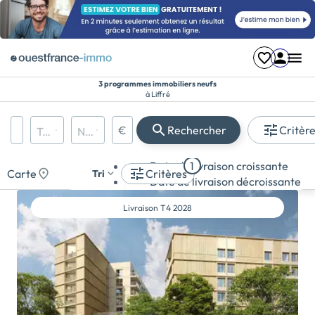
3 programmes immobiliers neufs
à Liffré
Région, département, ville, CP
€
Rechercher
Critèr
Types de biens
Nombre de pièces
Prix maximum
Appartement
Date de livraison croissante
1
Maison
Carte
Critères
Tri
Date de livraison décroissante
Terrain
Livraison
T4 2028