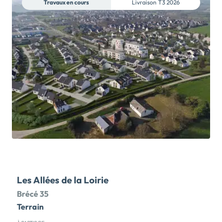
Travaux en cours
Livraison
T3 2026
plus accessible grâce au Bail Réel et Solidaire. Au
cœur d’un éco-quartier dynamique, la résidence LES
CLAIRIÈRES BOISÉES propose ses 9 dernières
opportunités en livraison immédiate, avec des
appartements lumineux du 4 au 5 pièces, tous dotés
d’un espace extérieur : balcon, loggia ou terrasse.
Avec plus de 2 200 m² d’espaces paysagers, profitez
d’un cadre de vie naturel et apaisant, qui évolue au fil
des saisons. Grâce au dispositif BRS, vous bénéficiez
de la TVA réduite à 5,5 %, sans oublier le Prêt à Taux
Zéro. Résultat : vous devenez propriétaire de votre
résidence principale avec des mensualités plus
accessibles. Appartement témoin à visiter tout l'été
sur rendez-vous ! Contactez nos conseillers Lamotte
[…] Voir le programme immobilier neuf >>
Les Allées de la Loirie
Brécé 35
Terrain