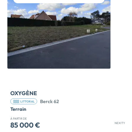
d'une résidence neuve, sécurisée et conforme aux
dernières normes énergétiques. Cet appartement 3
pièces de 64 m2, situé en rez-de-chaussée, offre des
prestations soignées : entrée, cuisine ouverte sur
séjour, chambres confortables, salle de bains, WC
séparé, terrasse privative et place de parking. Un
cadre idéal, entre confort, […] Voir le programme
immobilier neuf >>
OXYGÈNE
Berck 62
LITTORAL
Terrain
À PARTIR DE
85 000 €
NEXITY