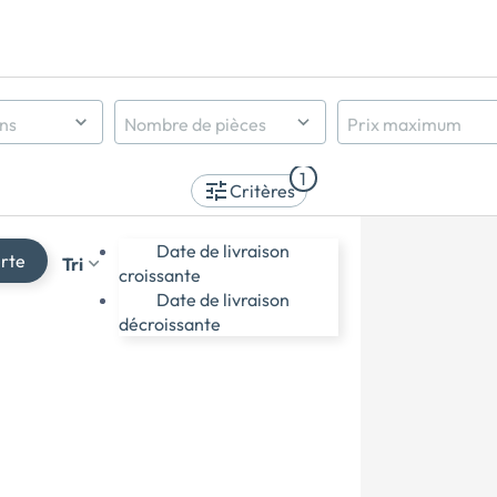
ens
Nombre de pièces
Prix maximum
Indifférent
1
1 pièce et +
Critères
2 pièces et +
3 pièces et +
Date de livraison
erte
Tri
4 pièces et +
croissante
5 pièces et +
Date de livraison
décroissante