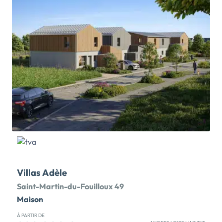
naturel généreux, des écoles et des transports en
commun. Elle se trouve également proche du cœur de
ville d’Angers où se côtoient tous les services et
commerces du quotidien. Composé d'appartements
neufs de 2 à 4 pièces, ce complexe moderne s'articule
autour d'un cœur d'îlot verdoyant, ramenant la nature
à votre porte. À l'intérieur, les plans sont généreux et
lumineux, bénéficiant d'isolations phoniques et
thermiques de pointe. Chaque appartement de la
résidence « Wood Garden » est pensé pour offrir une
très grande fonctionnalité avec des séjours de grands
volumes. Ils profitent tous d’une luminosité
exceptionnelle grâce aux larges baies vitrées
donnant sur les […] Voir le programme immobilier
neuf >>
Villas Adèle
Saint-Martin-du-Fouilloux 49
Maison
À PARTIR DE