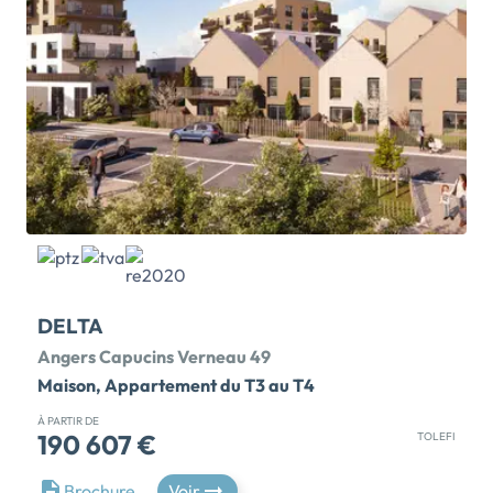
végétalisé, particulièrement travaillé avec sa venelle
piétonne, ses auvents collectifs et sa placette
partagée, procure une ambiance "village" propice aux
rencontres et la promenade. De plus, les arrêts de
tram et bus à proximité vous permettront de rejoindre
le centre-ville d'Angers en quelques […] Voir le
programme immobilier neuf >>
DELTA
Angers Capucins Verneau 49
Maison, Appartement du T3 au T4
À PARTIR DE
190 607 €
TOLEFI
TRAVAUX EN COURS ! MAISONS & APPARTEMENTS
Brochure
Voir