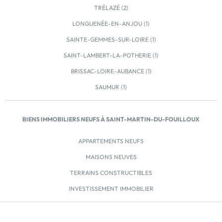
des contrats, sous conditions d'éligibilité et sous
TRÉLAZÉ (2)
réserve de l'agrément par l'Etat […] Voir le
LONGUENÉE-EN-ANJOU (1)
programme immobilier neuf >>
SAINTE-GEMMES-SUR-LOIRE (1)
SAINT-LAMBERT-LA-POTHERIE (1)
BRISSAC-LOIRE-AUBANCE (1)
SAUMUR (1)
BIENS IMMOBILIERS NEUFS À SAINT-MARTIN-DU-FOUILLOUX
APPARTEMENTS NEUFS
MAISONS NEUVES
TERRAINS CONSTRUCTIBLES
INVESTISSEMENT IMMOBILIER