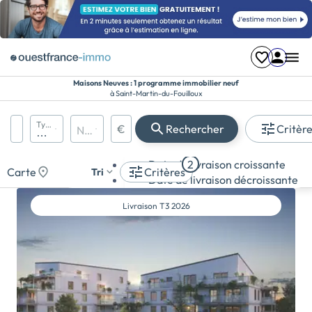
Maisons Neuves : 1 programme immobilier neuf
à Saint-Martin-du-Fouilloux
Région, département, ville, CP
Types de biens
€
Rechercher
Critèr
Nombre de pièces
Prix maximum
Appartement
Date de livraison croissante
2
Maison
Carte
Critères
Tri
Date de livraison décroissante
Terrain
Livraison
T3 2026