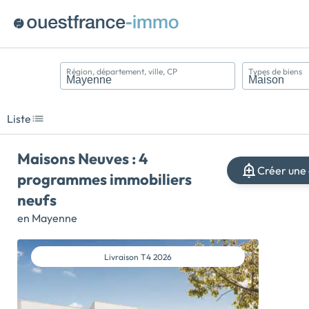
Région, département, ville, CP
Types de biens
Appartement
Maison
Liste
Terrain
Maisons Neuves : 4
Créer une 
programmes immobiliers
neufs
en Mayenne
Livraison
T4 2026