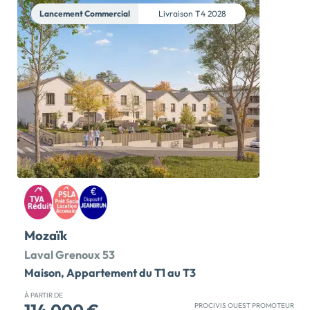
une proximité directe des tous les commodités,
Lancement Commercial
Livraison
T4 2028
commerces et services au pied de la résidence :
pharmacie, boulangerie, groupe scolaire....arrêt de
bus. Découvrez les appartements de 2 et 3 pièces avec
balcon ou terrasse, conçus pour vous offrir un confort
optimal au quotidien : ascenseur, parking... Que ce soit
pour habiter ou pour un investissement locatif, cette
résidence répond à toutes vos attentes. Profitez d'une
performance environnementale améliorée grâce à la
RE2020: réduction de l'empreinte carbone, confort
thermique et acoustique amélioré, économies
d'énergie ... Ne manquez pas […] Voir le programme
immobilier neuf >>
Mozaïk
Laval Grenoux 53
Maison, Appartement du T1 au T3
À PARTIR DE
PROCIVIS OUEST PROMOTEUR