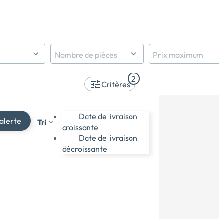
Nombre de pièces
Prix maximum
Indifférent
2
1 pièce et +
Critères
2 pièces et +
3 pièces et +
Date de livraison
4 pièces et +
alerte
Tri
croissante
5 pièces et +
Date de livraison
décroissante