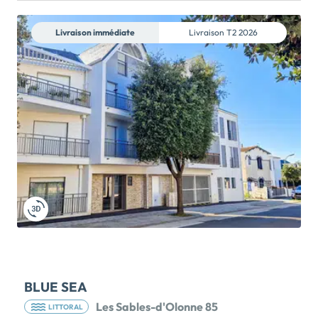
NOTAIRE*!EMMÉNAGEZ DÈS DEMAIN : Dernières
maisons neuves 4 chambres à Saint-Hilaire-de-Riez
Livraison immédiate
Livraison
T2 2026
- MAISON TÉMOIN À VISITER SUR RDV !LES JARDINS
D'ILARIS est un bel ensemble résidentiel proposant
des appartements et des maisons, au cœur d'un
quartier résidentiel calme à proximité de toutes les
commodités, à 1 km de la plage de Boisvinet et du
charmant bourg de Saint-Gilles-Croix-de-
Vie.Chaque maison dispose de son jardin privatif,
allant jusqu'à 800 m², idéal pour profiter des beaux
jours. *Voir […] Voir le programme immobilier neuf
>>
BLUE SEA
Les Sables-d'Olonne 85
LITTORAL