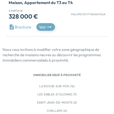
Maison, Appartement du T3 au T4
À PARTIR DE
328 000 €
PHILIPPE PETIT PROMOTEUR
Située près du cœur des Sables d’Olonne, la résidence
Brochure
Voir
Blue Sea sera composée de 8 appartements et 1
maison. Elle aura pour annexes : jardins, parking,
cave et garages. Un local cycles et poubelles. Du
logement 2 pièces au 4/5 pièces, les plans ont été
Nous vous invitons à modifier votre zone géographique de
étudiés avec soin pour proposer des appartements
recherche de maisons neuves ou découvrir les programmes
différents. POSSIBILITE DE VISITER LES
immobiliers commercialisés à proximité.
APPARTEMENTS SUR RDV Que ce soit pour habiter
pendant les vacances ou à l’année, la résidence Blue
Sea offre des intérieurs confortables à vivre. En
IMMOBILIER NEUF À PROXIMITÉ
voiture, à vélo ou à pied, vous pourrez vous déplacer
en peu de temps le long du bord de mer ou pour […]
LA ROCHE-SUR-YON (16)
Voir le programme immobilier neuf >>
LES SABLES-D'OLONNE (11)
SAINT-JEAN-DE-MONTS (8)
CHALLANS (6)