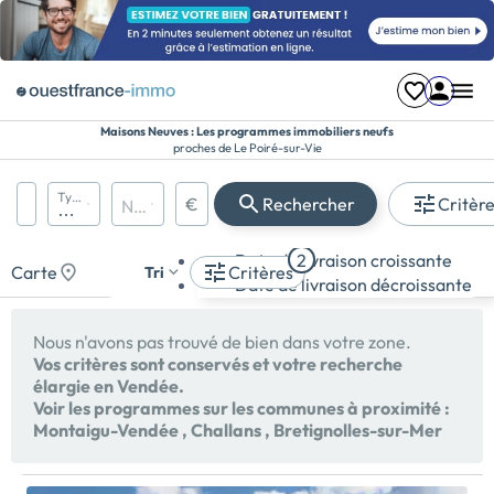
Maisons Neuves : Les programmes immobiliers neufs
proches de Le Poiré-sur-Vie
Région, département, ville, CP
Types de biens
€
Rechercher
Critèr
Nombre de pièces
Prix maximum
Appartement
Date de livraison croissante
2
Maison
Carte
Critères
Tri
Date de livraison décroissante
Terrain
Nous n'avons pas trouvé de bien dans votre zone.
Vos critères sont conservés et votre recherche
élargie en Vendée.
Voir les programmes sur les communes à proximité :
Montaigu-Vendée
,
Challans
,
Bretignolles-sur-Mer