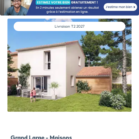
jardin.Prestations de qualité, matériaux durables et
isolation performante garantissent un confort
optimal. Avec le service de conception participative
Stradim, personnalisez votre intérieur […] Voir le
Livraison
T2 2027
programme immobilier neuf >>
Grand Large - Maisons