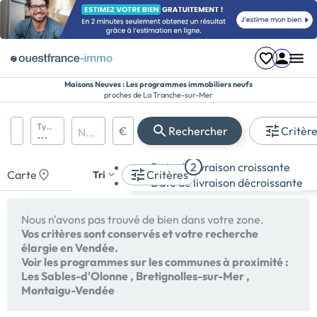
Maisons Neuves : Les programmes immobiliers neufs
proches de La Tranche-sur-Mer
Région, département, ville, CP
Types de biens
€
Rechercher
Critèr
Nombre de pièces
Prix maximum
Appartement
Date de livraison croissante
2
Maison
Carte
Critères
Tri
Date de livraison décroissante
Terrain
Nous n'avons pas trouvé de bien dans votre zone.
Vos critères sont conservés et votre recherche
élargie en Vendée.
Voir les programmes sur les communes à proximité :
Les Sables-d'Olonne
,
Bretignolles-sur-Mer
,
Montaigu-Vendée