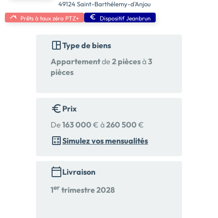
49124 Saint-Barthélemy-d'Anjou
Prêts à taux zéro PTZ+
Dispositif Jeanbrun
Type de biens
Appartement
de
2 pièces
à
3
pièces
Prix
De
163 000
€ à
260 500
€
Simulez vos mensualités
Livraison
er
1
trimestre 2028