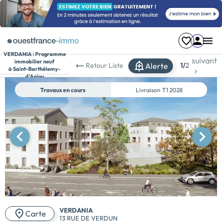
VERDANIA :
Programme
suivant
immobilier neuf
Alerte
Retour
Liste
1/
2
à Saint-Barthélemy-
d'Anjou
Travaux en cours
Livraison
T1 2028
VERDANIA
Carte
13 RUE DE VERDUN