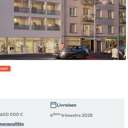
LMNP
Livraison
à
600 000
€
ème
4
trimestre 2028
mensualités