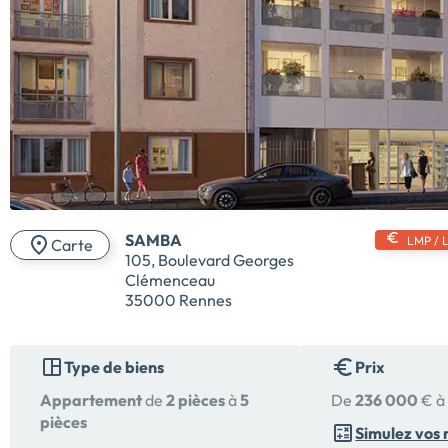
SAMBA
LMP / 
Carte
105, Boulevard Georges
Clémenceau
35000 Rennes
Type de biens
Prix
Appartement
de
2 pièces
à
5
De
236 000
€ 
pièces
Simulez vos 