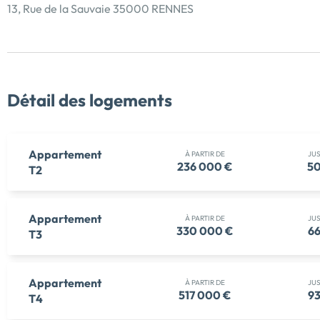
13, Rue de la Sauvaie 35000 RENNES
Détail des logements
Appartement
À PARTIR DE
JU
236 000 €
50
T2
Appartement
À PARTIR DE
JU
330 000 €
66
T3
Appartement
À PARTIR DE
JU
517 000 €
93
T4