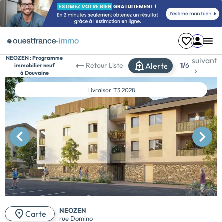
NEOZEN :
Programme
suivant
Alerte
Retour
Liste
1/
6
immobilier neuf
à Douvaine
Livraison
T3 2028
NEOZEN
Carte
rue Domino