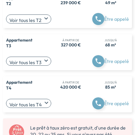
239 000 €
49 m²
T2
Être appelé
Voir tous les T2
Appartement
À PARTIR DE
JUSQU'À
327 000 €
68 m²
T3
Être appelé
Voir tous les T3
Appartement
À PARTIR DE
JUSQU'À
420 000 €
85 m²
T4
Être appelé
Voir tous les T4
Le prêt à taux zéro est gratuit, d'une durée de
20, 22 ou 25 ans. Si vous n'avez pas été