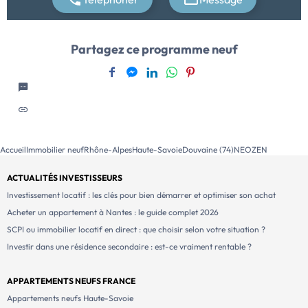
confort et qualité de vie. Parmi ces logements, quatre
sont situés en attique, dont deux offrent une vue
imprenable sur le lac Léman. La majorité des
Partagez ce programme neuf
habitations disposent d’espaces extérieurs, parfaits
pour profiter de l’environnement naturel ou pour
partager des moments conviviaux. Ce programme
immobilier neuf comprend également […] Voir le
programme immobilier neuf >>
Accueil
Immobilier neuf
Rhône-Alpes
Haute-Savoie
Douvaine (74)
NEOZEN
ACTUALITÉS INVESTISSEURS
Investissement locatif : les clés pour bien démarrer et optimiser son achat
Acheter un appartement à Nantes : le guide complet 2026
SCPI ou immobilier locatif en direct : que choisir selon votre situation ?
Investir dans une résidence secondaire : est-ce vraiment rentable ?
APPARTEMENTS NEUFS FRANCE
Appartements neufs Haute-Savoie