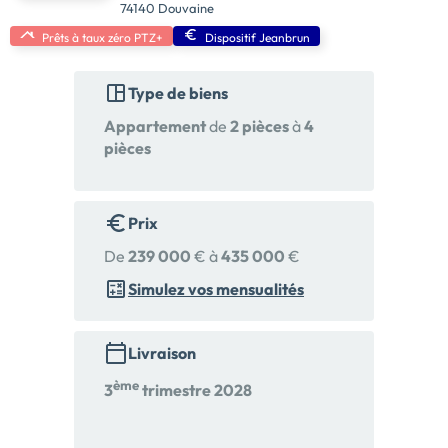
74140 Douvaine
Prêts à taux zéro PTZ+
Dispositif Jeanbrun
Type de biens
Appartement
de
2 pièces
à
4
pièces
Prix
De
239 000
€ à
435 000
€
Simulez vos mensualités
Livraison
ème
3
trimestre 2028