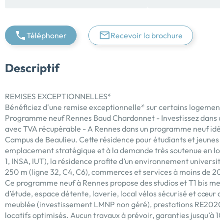
Téléphoner
Recevoir la brochure
Descriptif
REMISES EXCEPTIONNELLES*
Bénéficiez d'une remise exceptionnelle* sur certains logement
Programme neuf Rennes Baud Chardonnet - Investissez dans u
avec TVA récupérable - A Rennes dans un programme neuf idé
Campus de Beaulieu. Cette résidence pour étudiants et jeunes a
emplacement stratégique et à la demande très soutenue en lo
1, INSA, IUT), la résidence profite d’un environnement universi
250 m (ligne 32, C4, C6), commerces et services à moins de 20
Ce programme neuf à Rennes propose des studios et T1 bis me
d’étude, espace détente, laverie, local vélos sécurisé et cœur
meublée (investissement LMNP non géré), prestations RE2020,
locatifs optimisés. Aucun travaux à prévoir, garanties jusqu’à