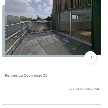
Rennes La Courrouze 35
COOP DE CONSTRUCTION
NOUVEAU PRIX – GRAND APPARTEMENT T3 NEUF ET
VISITABLE SUR RDVProfitez des avantages du neuf, et
d'une disponibilité immédiate !PTZ POSSIBLE POUR