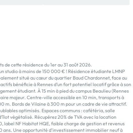
s de cette résidence du 1er au 31 août 2026.
n studio à moins de 150 000 € ! Résidence étudiante LMNP
alement situé au cœur du quartier Baud Chardonnet, face au
ctifs bénéficie à Rennes d’un fort potentiel locatif grâce à son
gement étudiant. À 15 min à pied du campus Beaulieu (Rennes
taire majeur. Centre-ville accessible en 10 min, transports à
0 m. Bords de Vilaine à 300 m pour un cadre de vie attractif.
ublables optimisés. Espaces communs : cafétéria, salle
 d’îlot végétalisé. Récupérez 20% de TVA avec la location
 label NF Habitat HQE, faible charge de gestion et revenus
 10 ans. Une opportunité d’investissement immobilier neuf à