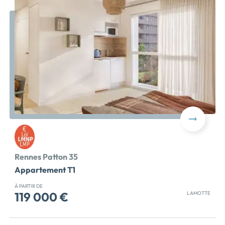
Rennes Patton 35
Appartement T1
À PARTIR DE
119 000 €
LAMOTTE
[ - INVESTISSEMENT LOCATIF // OFFRE EXCLUSIVE - ]
RENNES | Profitez de notre pack meubles offert* !