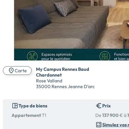
My Campus Rennes Baud
Carte
Chardonnet
Rose Valland
35000 Rennes Jeanne D'arc
Type de biens
Prix
Appartement
T1
De
137 900
€ à
Simulez vos 