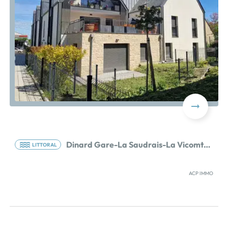
d'appartements à l'architecture très élégante inspirée
du patrimoine local. Prestations et équipements haut
de gamme : parquet dans les pièces de vie, faïence et
carrelage de qualité dans les pièces d'eau, menuiseries
aluminium, motorisation des volets roulants, espaces
extérieurs privatifs (jardin, terrasse ou balcon),
ardoise naturelle en toiture. Places de stationnement
[…] Voir le programme immobilier neuf >>
Dinard Gare-La Saudrais-La Vicomte 35
LITTORAL
ACP IMMO
OFFRES DU MOMENT : Frais de notaire offerts ! Avec -
6 000 € sur les T2 et - 9 000 € sur les T3 (Remises
déjà incluses dans les prix de vente)Située à proximité
de la plage réputée du Prieuré et de son eau couleur
émeraude, la Résidence Ô Rivage bénéficie d'un