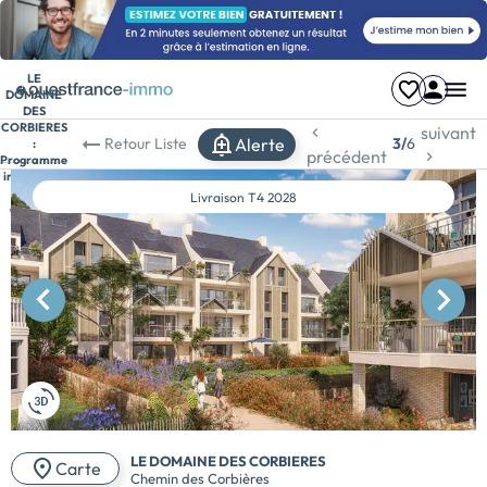
LE
DOMAINE
DES
CORBIERES
suivant
Alerte
Retour
Liste
3/
6
:
précédent
Programme
immobilier
neuf
Livraison
T4 2028
à Dinard
LE DOMAINE DES CORBIERES
Carte
Chemin des Corbières