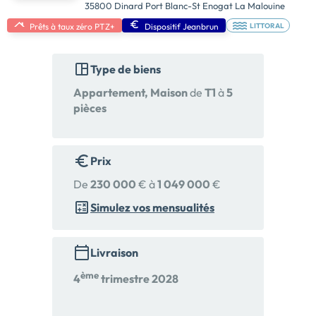
35800 Dinard Port Blanc-St Enogat La Malouine
Prêts à taux zéro PTZ+
Dispositif Jeanbrun
LITTORAL
Type de biens
Appartement, Maison
de
T1
à
5
pièces
Prix
De
230 000
€ à
1 049 000
€
Simulez vos mensualités
Livraison
ème
4
trimestre 2028