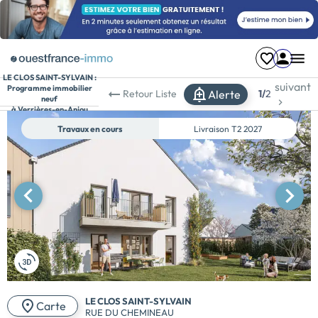
LE CLOS SAINT-SYLVAIN :
suivant
Programme immobilier
Alerte
Retour
Liste
1/
2
neuf
à Verrières-en-Anjou
Travaux en cours
Livraison
T2 2027
LE CLOS SAINT-SYLVAIN
Carte
RUE DU CHEMINEAU