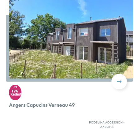
voiture. Diverses lignes de bus desservent ce quartier
d'Angers et une place de stationnement est prévue
devant chaque maison. Vous pouvez donc utiliser votre
voiture comme les transports en commun, pratique
!Nous vous proposons 1 maison T4. Elle possède deux
salles de bains, un garage, une terrasse et un jardin de
238 m² ce qui vous permettra de bénéficier d'un écrin
de verdure en plein centre-ville !Ce programme est
accessible en TVA 5,5% puisqu'il est situé en zone ANRU
(zone d'aménagement […] Voir le programme
immobilier neuf >>
Angers Capucins Verneau 49
PODELIHA ACCESSION -
AXELIHA
Découvrez « La Pinède », un programme de 12 maisons,