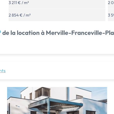
3 211 € / m²
2 0
2 854 € / m²
3 5
²
de la location à Merville-Franceville-Pla
nts