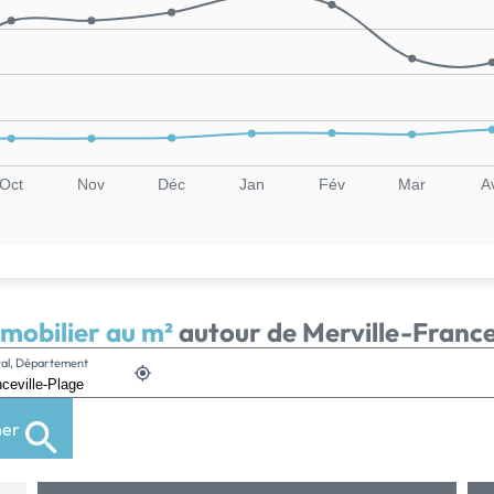
Oct
Nov
Déc
Jan
Fév
Mar
A
mmobilier au m²
autour de Merville-France
stal, Département
her