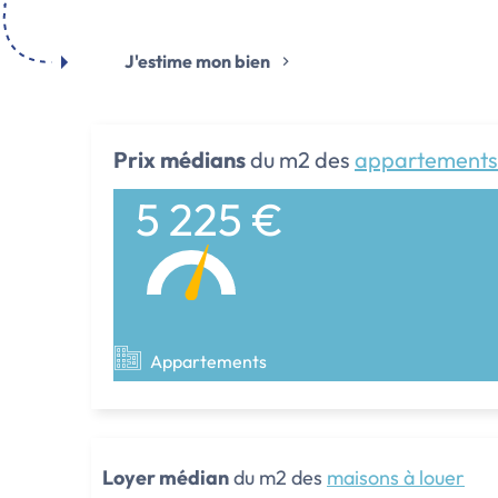
J'estime mon bien
Prix médians
du m2 des
appartements
5 225 €
Appartements
Loyer médian
du m2 des
maisons à louer