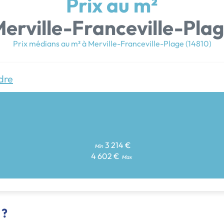
Prix au m²
erville-Franceville-Pla
Prix médians au m² à Merville-Franceville-Plage (14810)
dre
3 214 €
Min
4 602 €
Max
 ?