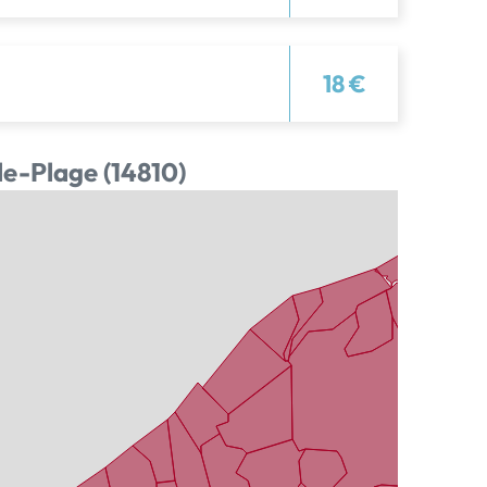
18 €
le-Plage (14810)