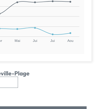
vr
Mai
Jui
Jui
Aou
ville-Plage