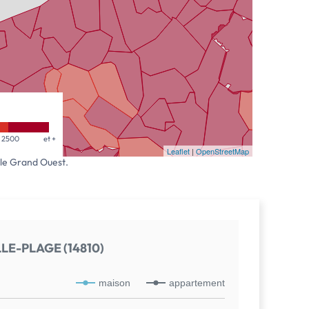
2500
et +
Leaflet
|
OpenStreetMap
 le Grand Ouest.
LE-PLAGE (14810)
maison
appartement