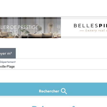
oyer m²
l, Département
Rechercher