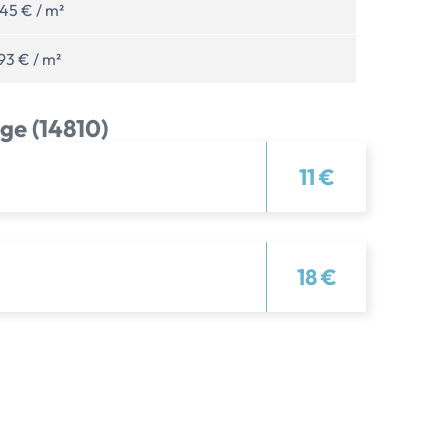
45 € / m²
93 € / m²
ge (14810)
11 €
18 €