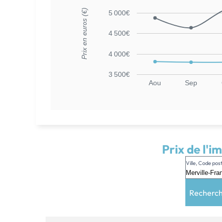
Prix en euros (€)
5 000€
4 500€
4 000€
3 500€
Aou
Sep
Prix de l'i
Ville, Code po
Recherc