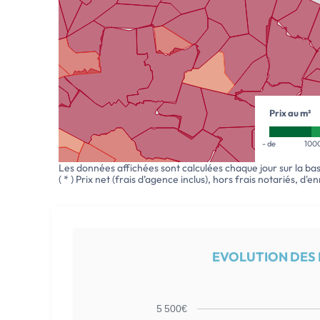
Prix au m²
- de
100
Les données affichées sont calculées chaque jour sur la ba
( * ) Prix net (frais d’agence inclus), hors frais notariés, d'
EVOLUTION DES P
5 500€