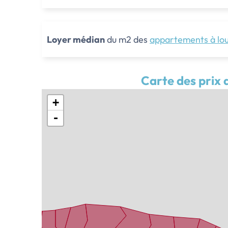
Loyer médian
du m2 des
appartements à lo
Carte des prix 
+
-