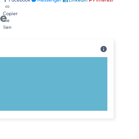
ge
Copier
le
lien