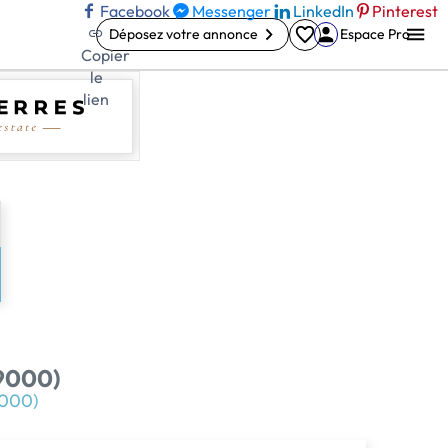
Facebook
Messenger
LinkedIn
Pinterest
Déposez votre annonce
Espace Pro
Copier
le
lien
9000)
9000)