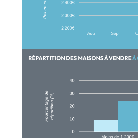
Prix en euros (€)
2 400€
2 300€
2 200€
Aou
Sep
O
RÉPARTITION DES MAISONS À VENDRE
À 
40
Pourcentage de
30
répartition (%)
20
10
0
Moins de 1 200€