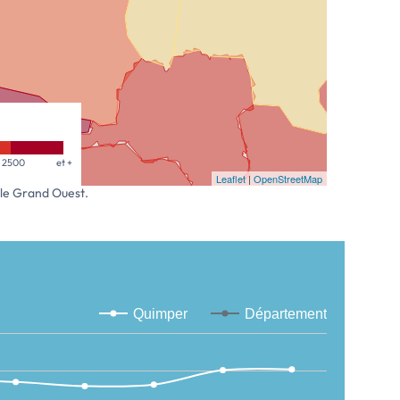
2500
et +
Leaflet
|
OpenStreetMap
 le Grand Ouest.
Quimper
Département