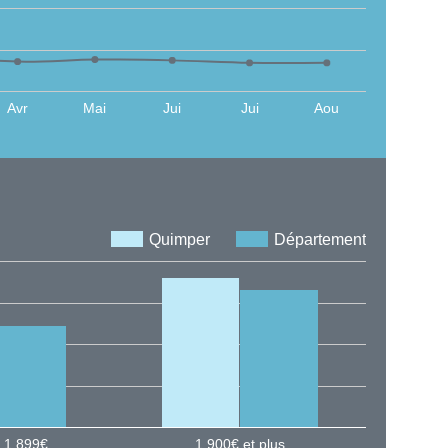
Avr
Mai
Jui
Jui
Aou
Quimper
Département
 1 899€
1 900€ et plus