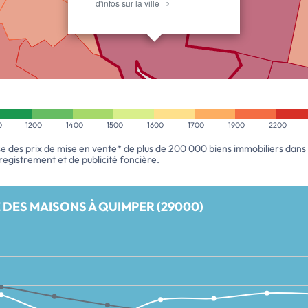
+ d'infos sur la ville
ESTIMER
MON BIEN
0
1200
1400
1500
1600
1700
1900
2200
se des prix de mise en vente* de plus de 200 000 biens immobiliers dans
enregistrement et de publicité foncière.
 DES MAISONS À QUIMPER (29000)