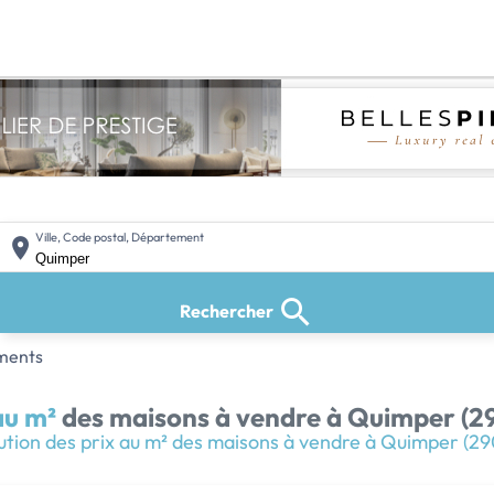
Ville, Code postal, Département
Rechercher
ments
au m²
des maisons à vendre
à Quimper (2
ution des prix au m² des maisons à vendre à Quimper (2