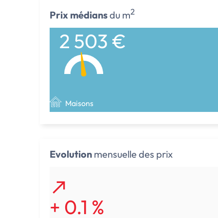
2
Prix médians
du m
2 503 €
Maisons
Evolution
mensuelle des prix
+ 0.1 %