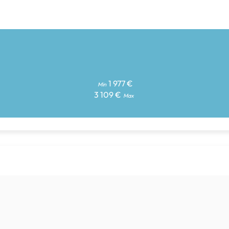
1 977 €
Min
3 109 €
Max