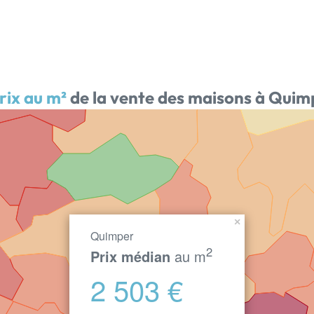
rix au m²
de la vente des maisons à Quim
×
Quimper
2
Prix médian
au m
2 503 €