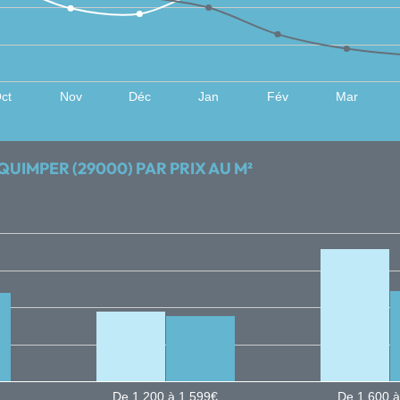
ct
Nov
Déc
Jan
Fév
Mar
QUIMPER (29000) PAR PRIX AU M²
De 1 200 à 1 599€
De 1 600 à