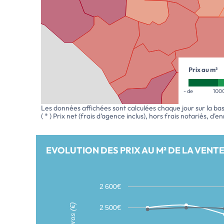
Prix au m²
- de
100
Les données affichées sont calculées chaque jour sur la ba
( * ) Prix net (frais d’agence inclus), hors frais notariés, d'
EVOLUTION DES PRIX AU M² DE LA VENTE
2 600€
2 500€