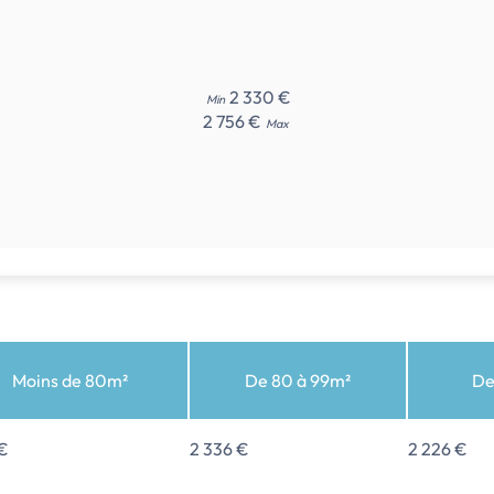
2 330 €
Min
2 756 €
Max
Moins de 80m²
De 80 à 99m²
De
 €
2 336 €
2 226 €