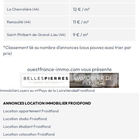
12 € / m²
La Chevrolière (44)
11 € / m²
Remouillé (44)
9 € / m²
Saint-Philbert-de-Grand-Lieu (44)
*Classement lié au nombre d'annonces (vous pouvez aussi trier par
prix)
ouestfrance-immo.com vous présente
Immobilier
Loyers au m²
Pays de la Loire
Vendée
Froidfond
ANNONCES LOCATION IMMOBILIER FROIDFOND
Location appartement Froidfond
Location studio Froidfond
Location étudiant Froidfond
Location colocation Froidfond