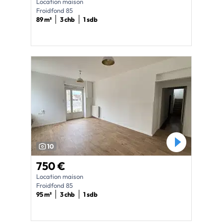
Location maison
Froidfond 85
89 m²
3 chb
1 sdb
10
750 €
Location maison
Froidfond 85
95 m²
3 chb
1 sdb