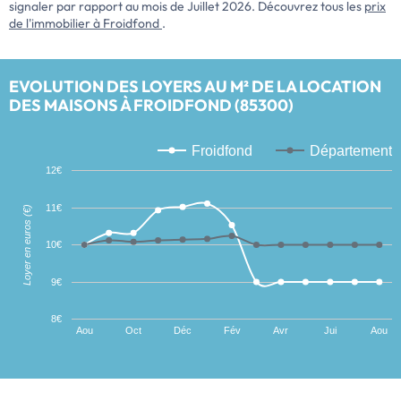
signaler par rapport au mois de Juillet 2026. Découvrez tous les
prix
de l'immobilier à Froidfond
.
EVOLUTION DES LOYERS AU M² DE LA LOCATION
DES MAISONS À FROIDFOND (85300)
Froidfond
Département
12€
11€
Loyer en euros (€)
10€
9€
8€
Aou
Oct
Déc
Fév
Avr
Jui
Aou