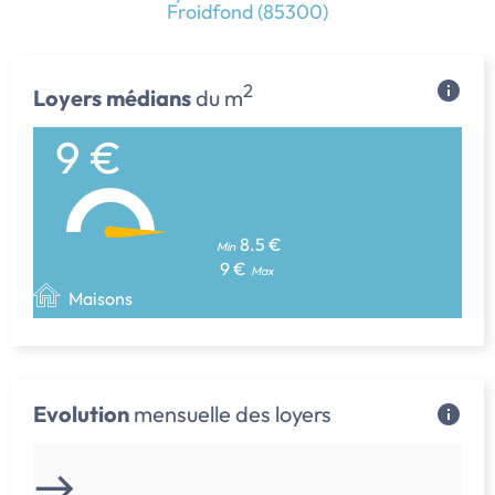
Froidfond (85300)
2
Loyers médians
du m
9 €
8.5 €
Min
9 €
Max
Maisons
Evolution
mensuelle des loyers