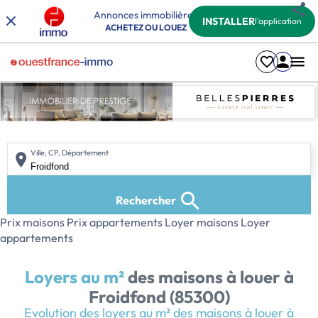
Annonces immobilières
INSTALLER
l'application
ACHETEZ OU LOUEZ
Ville, CP, Département
Rechercher
Prix maisons
Prix appartements
Loyer maisons
Loyer
appartements
Loyers au m²
des maisons à louer
à
Froidfond (85300)
Evolution des loyers au m² des maisons à louer à