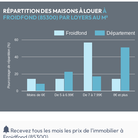
RÉPARTITION DES MAISONS À LOUER
À
FROIDFOND (85300) PAR LOYERS AU M²
Froidfond
Département
60
Pourcentage de répartition (%)
40
20
0
Moins de 6€
De 5 à 6.99€
De 7 à 7.99€
8€ et plus
Recevez tous les mois les prix de l'immobilier à
Froidfond (85300)