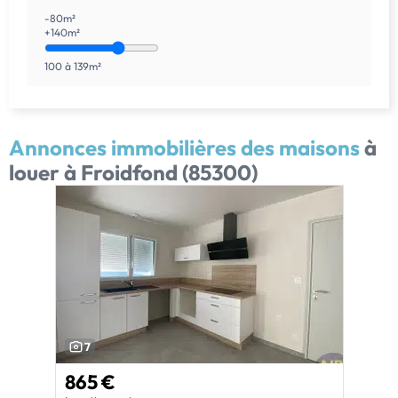
-80m²
+140m²
100 à 139m²
Annonces immobilières des maisons
à
louer à Froidfond (85300)
7
865 €