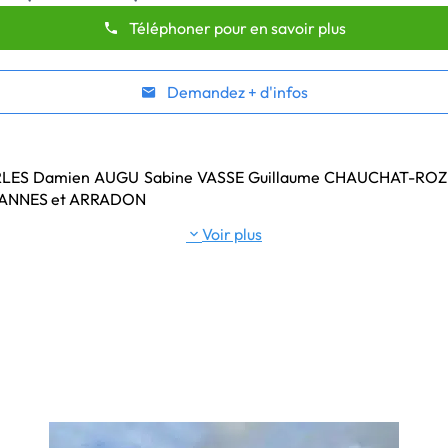
Téléphoner pour en savoir plus
Demandez + d'infos
RLES Damien AUGU Sabine VASSE Guillaume CHAUCHAT-ROZI
de VANNES et ARRADON

Voir plus
th

ne

in centre de VANNES, Préfecture du Morbihan.

été créé à ARRADON en 2017.

ciés et deux notaires salariés assistés de vingt cinq collaborateu