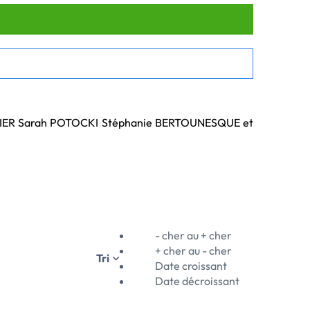
ER Sarah POTOCKI Stéphanie BERTOUNESQUE et 
- cher au + cher
+ cher au - cher
Tri
Date croissant
Date décroissant
rs répartis en plusieurs pôles :
