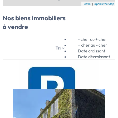
propose sa sélection d'annonces immobilières à Tiercé et
Leaflet
|
OpenStreetMap
alentours.
Nos biens immobiliers
à vendre
- cher au + cher
+ cher au - cher
Tri
Date croissant
Date décroissant