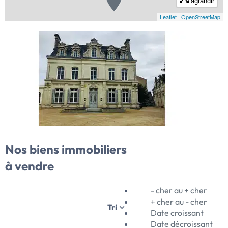
agrandir
Votre notaire Angers :
Leaflet
|
OpenStreetMap
SELARL LAROCHE ET GIRAULT, vous propose sa sélection
d'annonces immobilières à Angers et alentours.
Nos biens immobiliers
à vendre
- cher au + cher
+ cher au - cher
Tri
Date croissant
Date décroissant