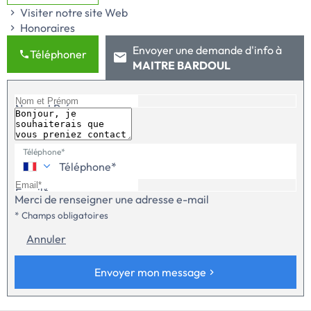
dépendance et magnifique jardin arboré parfaitement
Visiter notre site Web
exposé.Pompe à chaleur neuve, excellent DPE.
Honoraires
Envoyer une demande d'info à
Téléphoner
MAITRE BARDOUL
Nom et Prénom
Téléphone*
Email*
Merci de renseigner une adresse e-mail
* Champs obligatoires
Annuler
Envoyer mon message