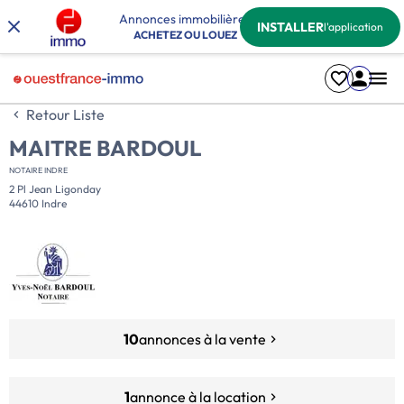
Annonces immobilières
INSTALLER
l'application
ACHETEZ OU LOUEZ
Retour Liste
MAITRE BARDOUL
NOTAIRE INDRE
2 Pl Jean Ligonday
44610 Indre
10
annonces à la vente
1
annonce à la location