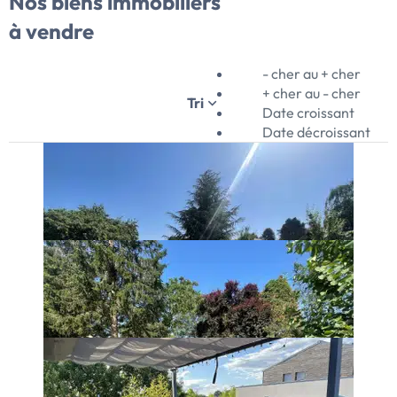
Nos biens immobiliers
à vendre
- cher au + cher
+ cher au - cher
Tri
Date croissant
Date décroissant
4
Exclu
05/08