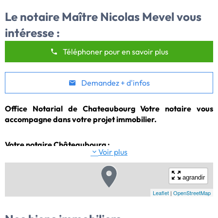
Le notaire
Maître Nicolas Mevel
vous
intéresse :
Téléphoner pour en savoir plus
Demandez + d'infos
Office Notarial de Chateaubourg Votre notaire vous 
accompagne dans votre projet immobilier.
Votre notaire Châteaubourg :
Voir plus
Maître Nicolas Mevel, vous propose sa sélection
d'annonces immobilières à Châteaubourg et alentours.
agrandir
Leaflet
|
OpenStreetMap