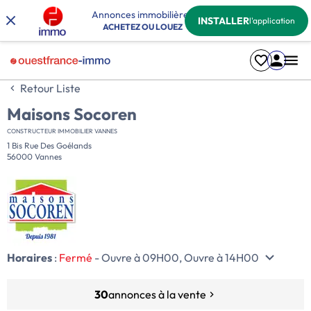
Annonces immobilières
INSTALLER
l'application
ACHETEZ OU LOUEZ
Retour Liste
Maisons Socoren
CONSTRUCTEUR IMMOBILIER VANNES
1 Bis Rue Des Goélands
56000 Vannes
Horaires
:
Fermé
- Ouvre à 09H00, Ouvre à 14H00
30
annonces à la vente