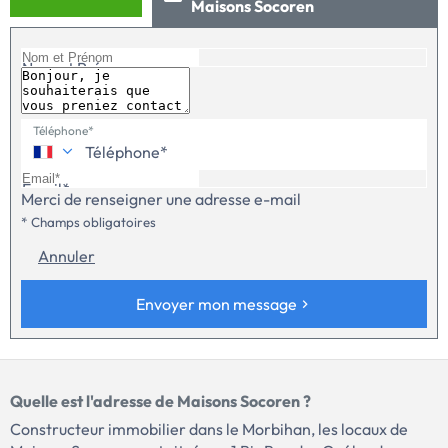
Maisons Socoren
44 87 38 95 ou au O2 97 40 36 12 (Maisons SOCOREN - Agence de
Vannes).Terrain hors frais de notaires. Offre sous réserve de
disponibilité par notre partenaire foncier. Photo(s) non
contractuelle(s).terrain viabiliséCette annonce a été créée et
Nom et Prénom
diffusée avec le logiciel VITAHOME.
Téléphone*
Email*
Merci de renseigner une adresse e-mail
* Champs obligatoires
Annuler
Envoyer mon message
Quelle est l'adresse de Maisons Socoren ?
Constructeur immobilier dans le Morbihan, les locaux de