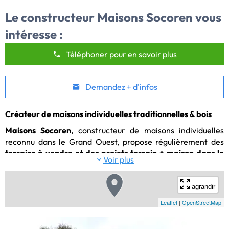
Le constructeur
Maisons Socoren
vous
intéresse :
Téléphoner pour en savoir plus
Demandez + d'infos
Créateur de maisons individuelles traditionnelles & bois
Maisons Socoren
, constructeur de maisons individuelles 
reconnu dans le Grand Ouest, propose régulièrement des 
terrains à vendre et des projets terrain + maison dans le 
Voir plus
Morbihan (56)
. Nos opportunités sont situées sur l’ensemble 
du département, notamment sur les secteurs de 
Vannes et 
son agglomération
, ainsi que dans les communes proches 
agrandir
comme 
Séné, Arradon, Ploeren, Theix-Noyalo, Saint-Avé
, 
Leaflet
|
OpenStreetMap
mais aussi 
Lorient, Auray, Pontivy, Quiberon, Carnac
 et 
leurs environs.